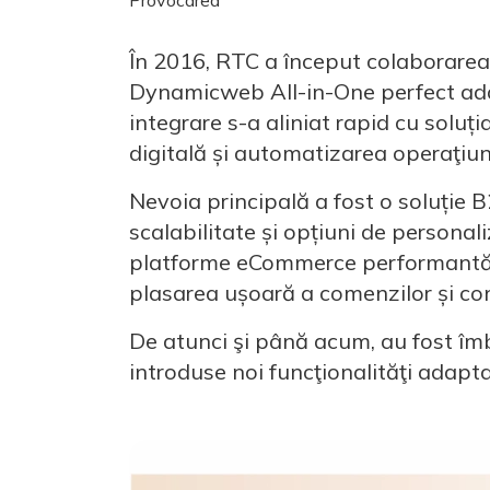
În 2016, RTC a început colaborare
Dynamicweb All-in-One perfect ada
integrare s-a aliniat rapid cu soluți
digitală și automatizarea operaţiuni
Nevoia principală a fost o soluție 
scalabilitate și opțiuni de personal
platforme eCommerce performantă, s
plasarea ușoară a comenzilor și conf
De atunci şi până acum, au fost îmb
introduse noi funcţionalităţi adapta