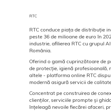
RTC
RTC conduce piața de distribuție in
peste 36 de milioane de euro în 202
industrie, afilierea RTC cu grupul A
România.
Oferind o gamă cuprinzătoare de p
de protecție, igienă profesioanală, 
altele - platforma online RTC dispu
modernă asigură servicii de calitate
Concentrat pe construirea de conexi
clienților, serviciile prompte și gh
înțeleagă nevoile fiecărei afaceri, 