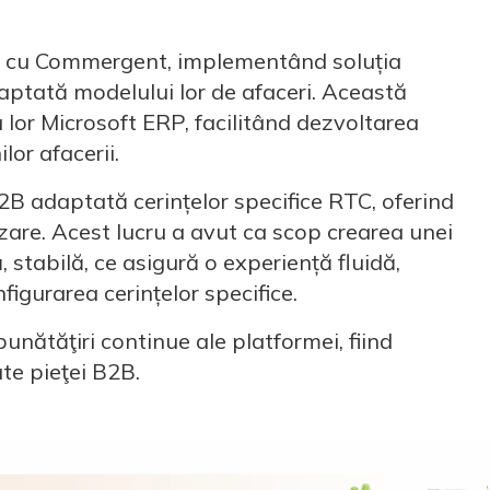
a cu Commergent, implementând soluția
ptată modelului lor de afaceri. Această
a lor Microsoft ERP, facilitând dezvoltarea
lor afacerii.
B2B adaptată cerințelor specifice RTC, oferind
izare. Acest lucru a avut ca scop crearea unei
tabilă, ce asigură o experiență fluidă,
igurarea cerințelor specifice.
unătăţiri continue ale platformei, fiind
te pieţei B2B.